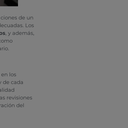
caciones de un
decuadas. Los
vos
, y además,
 como
rio.
en los
 y de cada
alidad
as revisiones
ración del