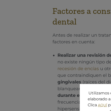
Factores a con
dental
Antes de realizar un tra
factores en cuenta:
Realizar una revisión d
no existe ningún tipo d
recesión de encías
u otr
que contraindiquen el 
gingivales
(raíces del d
blanqueamiento dental
Utilizamos 
durante el proceso
de f
elaborado a 
frecuencia y la dosis de
Clica
p
AQUÍ
hipersensibilidad dental