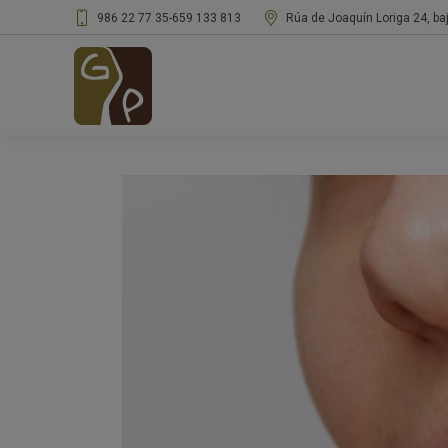
986 22 77 35
-
659 133 813
Rúa de Joaquín Loriga 24, ba