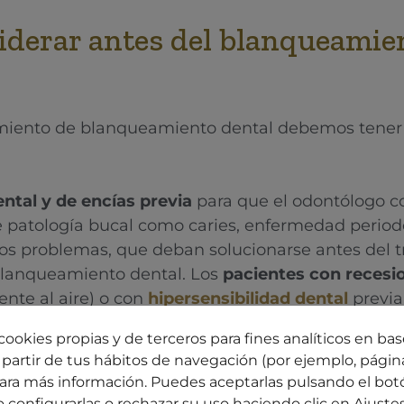
siderar antes del blanqueamie
tamiento de blanqueamiento dental debemos tener
ental y de encías previa
para que el odontólogo c
e patología bucal como caries, enfermedad period
os problemas, que deban solucionarse antes del 
blanqueamiento dental. Los
pacientes con recesi
iente al aire) o con
hipersensibilidad dental
previa
, deben saber que esta
sensibilidad dental puede
cookies propias y de terceros para fines analíticos en base
orma transitoria. En estos casos, el dentista debe 
partir de tus hábitos de navegación (por ejemplo, página
 uso del gel blanqueante para reducir o evitar la
ara más información. Puedes aceptarlas pulsando el bot
.
o configurarlas o rechazar su uso haciendo clic en
Ajuste