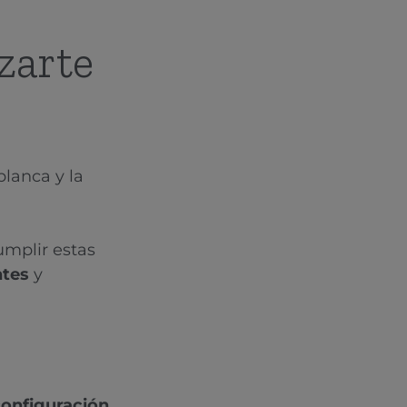
zarte
lanca y la
umplir estas
ntes
y
configuración