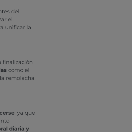
tes del
zar el
 unificar la
finalización
das
como el
 la remolacha,
cerse
, ya que
ento
al diaria y