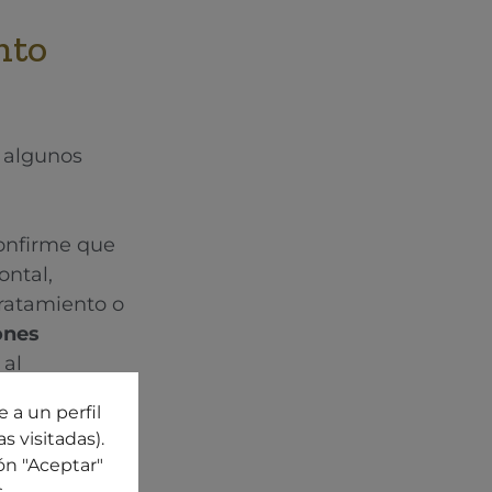
nto
 algunos
onfirme que
ontal,
tratamiento o
ones
 al
 agudizarse
 a un perfil
adaptar la
s visitadas).
ón "Aceptar"
s
.