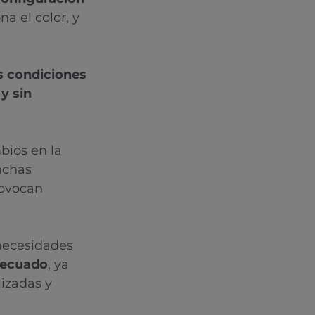
na el color, y
s condiciones
y sin
bios en la
nchas
rovocan
 necesidades
decuado
, ya
lizadas y