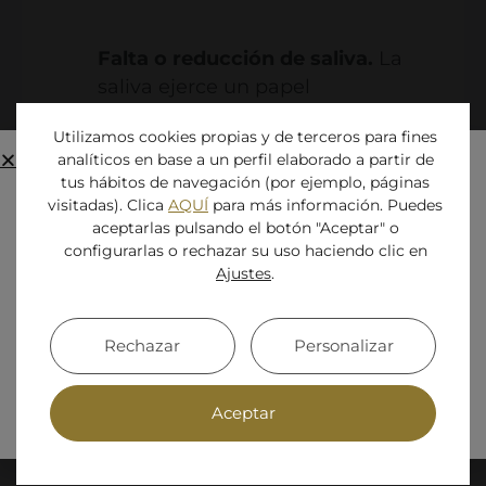
Falta o reducción de saliva.
La
saliva ejerce un papel
fundamental para mantener la
Utilizamos cookies propias y de terceros para fines
boca limpia de un modo natural,
analíticos en base a un perfil elaborado a partir de
ayudando a neutralizar ácidos y
tus hábitos de navegación (por ejemplo, páginas
eliminar partículas de alimentos.
visitadas). Clica
AQUÍ
para más información. Puedes
Cuando disminuye la saliva en la
aceptarlas pulsando el botón "Aceptar" o
configurarlas o rechazar su uso haciendo clic en
boca (hiposialia), es un aliciente
Cerrado por vacaciones
Ajustes
.
para que las bacterias en la boca
La clínica permanecerá cerrada por
afloren y de este modo,
vacaciones
del 8 de agosto al 31 de agosto
.
contribuyan al mal aliento.
Rechazar
Personalizar
Volveremos a estar disponibles a partir del
1
de septiembre
. ¡Gracias por tu comprensión
Otras causas extraorales.
Aceptar
y felices fiestas!
Representan el
10% restante
de
los casos de halitosis y responden