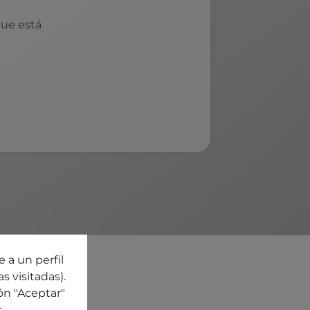
que está
 a un perfil
s visitadas).
ón "Aceptar"
s
.