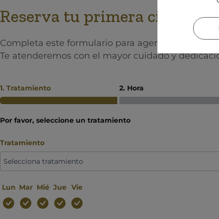
Reserva tu primera cita en
Gr
Completa este formulario para agendar
tu consult
Te atenderemos con el mayor cuidado y dedicaci
1. Tratamiento
2. Hora
Por favor, seleccione un tratamiento
Tratamiento
Lun
Mar
Mié
Jue
Vie