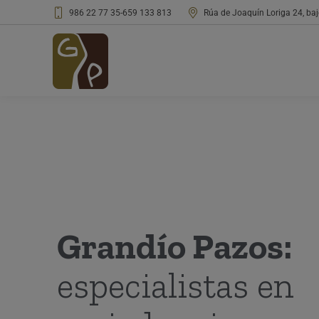
986 22 77 35
-
659 133 813
Rúa de Joaquín Loriga 24, ba
Grandío Pazos:
especialistas en