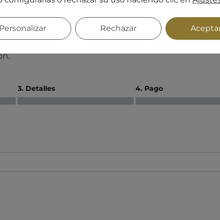
andío Pazos
Personalizar
Rechazar
Acepta
a inicial
con nuestros especialistas.
ón.
3. Detalles
4. Pago