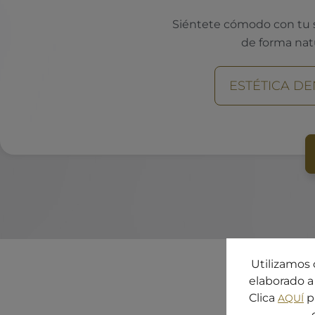
Siéntete cómodo con tu s
de forma nat
ESTÉTICA DE
Utilizamos 
elaborado a 
Clica
p
AQUÍ