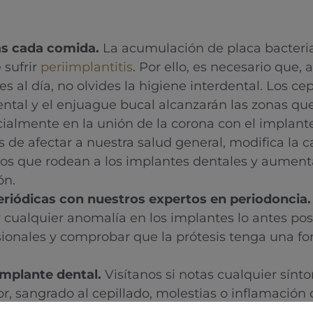
ras cada comida.
La acumulación de placa bacteri
 sufrir
periimplantitis
. Por ello, es necesario que
es al día, no olvides la higiene interdental. Los cep
ental y el enjuague bucal alcanzarán las zonas que
ialmente en la unión de la corona con el implante
de afectar a nuestra salud general, modifica la 
jidos que rodean a los implantes dentales y aument
ón.
riódicas con nuestros expertos en periodoncia.
 cualquier anomalía en los implantes lo antes pos
esionales y comprobar que la prótesis tenga una f
implante dental.
Visítanos si notas cualquier sínt
r, sangrado al cepillado, molestias o inflamación