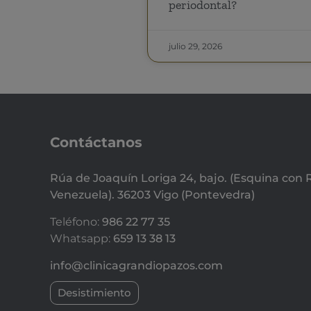
periodontal?
julio 29, 2026
Contáctanos
Rúa de Joaquín Loriga 24, bajo. (Esquina con 
Venezuela). 36203 Vigo (Pontevedra)
Teléfono:
986 22 77 35
Whatsapp:
659 13 38 13
info@clinicagrandiopazos.com
Desistimiento