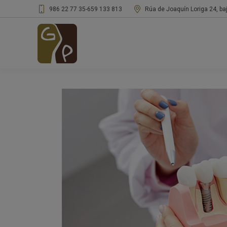
986 22 77 35
-
659 133 813
Rúa de Joaquín Loriga 24, ba