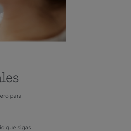
les
pero para
io que sigas