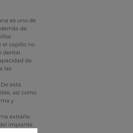
ana es uno de
, además de
illos
 el cepillo no
 dental.
capacidad de
a las
De esta
ible, así como
orma y
oma extraño
 del implante