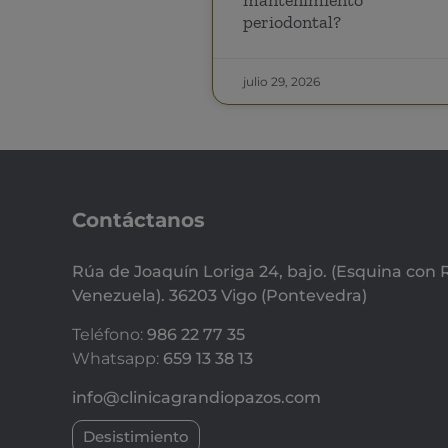
periodontal?
julio 29, 2026
Contáctanos
Rúa de Joaquín Loriga 24, bajo. (Esquina con 
Venezuela). 36203 Vigo (Pontevedra)
Teléfono:
986 22 77 35
Whatsapp:
659 13 38 13
info@clinicagrandiopazos.com
Desistimiento