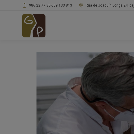
986 22 77 35
-
659 133 813
Rúa de Joaquín Loriga 24, ba