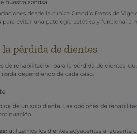
 nuestra sonrisa.
ndaciones desde la clínica Grandio Pazos de Vigo
s
para evitar una patología estética y funcional a 
 la pérdida de dientes
s de rehabilitación para la pérdida de dientes, q
alizada dependiendo de cada caso.
te
ida de un solo diente. Las opciones de rehabilit
ontinuación.
es:
utilizamos los dientes adyacentes al ausente c