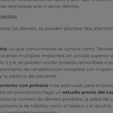
que reemplaza uno o varios dientes.
dientes
dos los dientes, se pueden plantear dos alternat
ta:
Lo que comúnmente se conoce como “dentadu
ocando múltiples implantes, en arcada superior en
re 2 y 6, se pueden anclar prótesis removibles o pró
ratamiento de rehabilitación completa con implan
 la estética del paciente.
atamiento con prótesis
más adecuado para el pacie
ista en periodoncia haga un
estudio previo del ca
como el número de dientes perdidos, la edad del p
 presencia de hábitos como el tabaco o el alcohol,
y el coste del tratamiento.