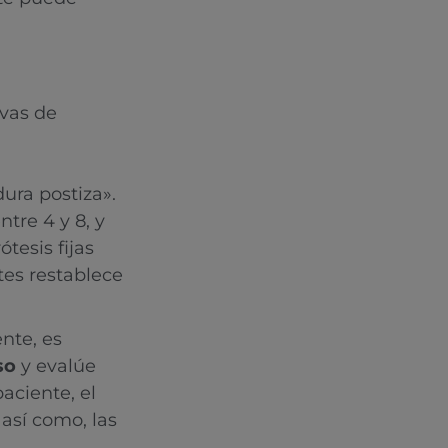
ivas de
ra postiza».
tre 4 y 8, y
tesis fijas
tes restablece
nte, es
so
y evalúe
aciente, el
 así como, las