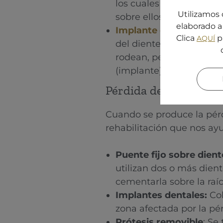
los cuales se liman lig
Utilizamos 
sobre ellos.
elaborado a 
Implante dental:
colocam
Clica
p
AQUÍ
del diente pérdido. En 
rodean, pero si necesita
(implante).
Pérdida de varios die
Cuando se produce la pérd
rehabilitación que nos ayu
Puente fijo sobre dient
utilizan dos o más dient
cementarla sobre la raíc
⁠Implantes dentales:
Col
zona afectada por la pé
Prótesis removible
: Se