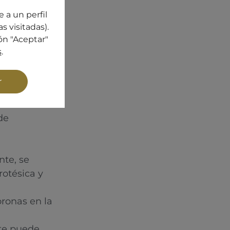
l puente fijo
 a un perfil
s visitadas).
) en el hueco
ón "Aceptar"
tes que nos
s
.
illo de titanio
r
de
nte, se
rotésica y
ronas en la
nte puede