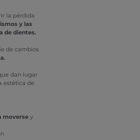
ir la pérdida
ismos y las
a de dientes.
rie de cambios
a.
que dan lugar
a estética de
 a moverse
y
un