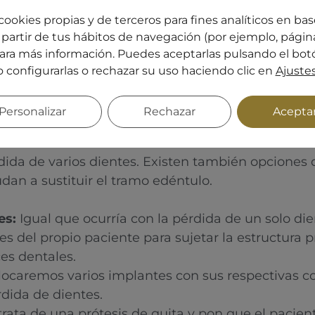
eramente para modificar su anatomía, y cementar e
cookies propias y de terceros para fines analíticos en base
partir de tus hábitos de navegación (por ejemplo, página
os un implante (raíz) y su corona (diente visible
ara más información. Puedes aceptarlas pulsando el bot
este caso, no dependemos ni afectamos a los dien
o configurarlas o rechazar su uso haciendo clic en
Ajuste
mos que exista hueso suficiente para anclar el torn
Personalizar
Rechazar
Acepta
ntes
ida de varios dientes. Existen también opciones 
dan a sustituir el tramo edéntulo.
es:
Igual que ocurría con la pérdida de un solo die
es del propio paciente para sujetar la estructura p
es dentales.
ocaremos varios implantes con sus respectivas co
rdida de dientes.
 trata de una prótesis de quita y pon que el pacie