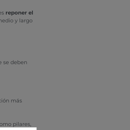
 es
reponer el
medio y largo
ue se deben
ación más
omo pilares,