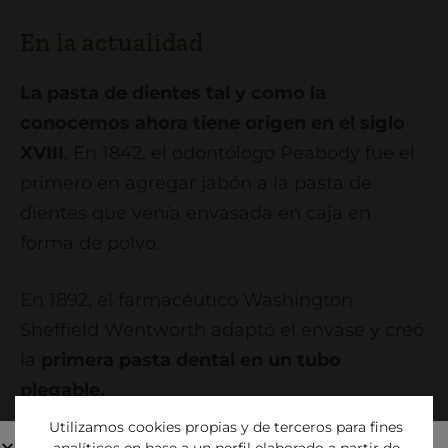
En la actualidad
La pasta de dientes tal y como la
conocemos ahora tiene origen en el siglo
XVIII
. En 1842, el odontólogo Peabody fue el
primero en agregar jabón a la pasta de
dientes que venía envasada en caja en
forma de polvo.
En 1892, el farmacéutico Washington
Sheffield Wentworth adaptó el envase y creó
la
primera pasta dental en un tubo
plegable.
Utilizamos cookies propias y de terceros para fines
Posteriormente,
en 1914 apareció la pasta
analíticos en base a un perfil elaborado a partir de