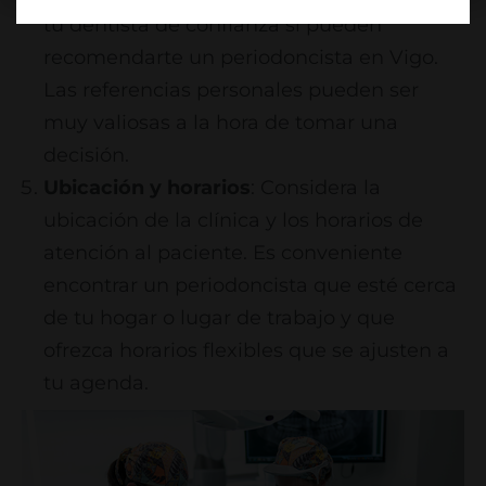
tu dentista de confianza si pueden
recomendarte un periodoncista en Vigo.
Las referencias personales pueden ser
muy valiosas a la hora de tomar una
decisión.
Ubicación y horarios
: Considera la
ubicación de la clínica y los horarios de
atención al paciente. Es conveniente
encontrar un periodoncista que esté cerca
de tu hogar o lugar de trabajo y que
ofrezca horarios flexibles que se ajusten a
tu agenda.