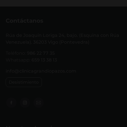
Contáctanos
Rúa de Joaquín Loriga 24, bajo. (Esquina con Rúa
Venezuela). 36203 Vigo (Pontevedra)
Teléfono:
986 22 77 35
Whatsapp:
659 13 38 13
info@clinicagrandiopazos.com
Desistimiento
Encuéntranos en: