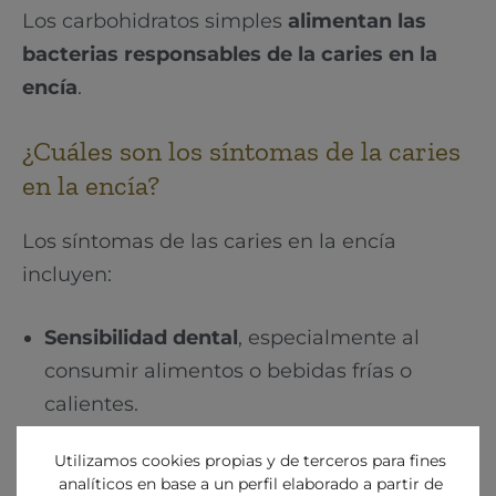
Los carbohidratos simples
alimentan las
bacterias responsables de la caries en la
encía
.
¿Cuáles son los síntomas de la caries
en la encía?
Los síntomas de las caries en la encía
incluyen:
Sensibilidad dental
, especialmente al
consumir alimentos o bebidas frías o
calientes.
Dolor al masticar
o al tocar la zona
Utilizamos cookies propias y de terceros para fines
afectada.
analíticos en base a un perfil elaborado a partir de