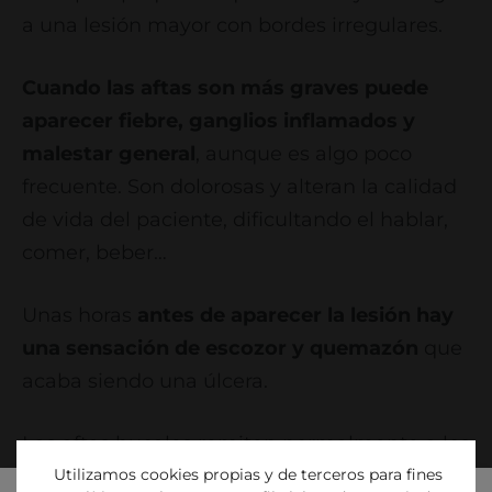
a una lesión mayor con bordes irregulares.
Cuando las aftas son más graves puede
aparecer fiebre, ganglios inflamados y
malestar general
, aunque es algo poco
frecuente. Son dolorosas y alteran la calidad
de vida del paciente, dificultando el hablar,
comer, beber…
Unas horas
antes de aparecer la lesión hay
una sensación de escozor y quemazón
que
acaba siendo una úlcera.
Las aftas bucales remiten normalmente a los
Utilizamos cookies propias y de terceros para fines
7 – 14 días, de forma espontánea y sin dejar