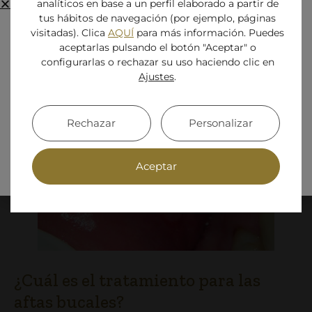
analíticos en base a un perfil elaborado a partir de
cicatrices, salvo si la lesión se hubiera hecho
tus hábitos de navegación (por ejemplo, páginas
crónica.
visitadas). Clica
AQUÍ
para más información. Puedes
aceptarlas pulsando el botón "Aceptar" o
configurarlas o rechazar su uso haciendo clic en
Cerrado por vacaciones
Ajustes
.
La clínica permanecerá cerrada por
vacaciones
del 8 de agosto al 31 de agosto
.
Rechazar
Personalizar
Volveremos a estar disponibles a partir del
1
de septiembre
. ¡Gracias por tu comprensión
Aceptar
y felices fiestas!
¿Cuál es el tratamiento para las
aftas bucales?