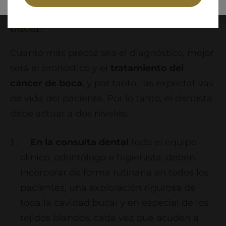
¿Cómo se diagnostica el cáncer
bucal?
Cuanto más precoz sea el diagnóstico, mejor
será el pronóstico y el
tratamiento del
cáncer de boca
, y por tanto, las expectativas
de vida del paciente. Por lo tanto, el dentista
debe actuar a dos niveles:
En la consulta dental
todo el equipo
clínico, odontólogo e higienista, deben
incorporar de forma rutinaria en todos los
pacientes, una exploración rigurosa de
toda la cavidad bucal y en especial de los
tejidos blandos, cada vez que acuden a