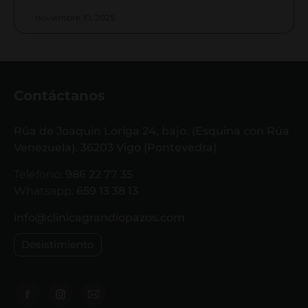
noviembre 10, 2025
Contáctanos
Rúa de Joaquín Loriga 24, bajo. (Esquina con Rúa
Venezuela). 36203 Vigo (Pontevedra)
Teléfono:
986 22 77 35
Whatsapp:
659 13 38 13
info@clinicagrandiopazos.com
Desistimiento
Encuéntranos en: