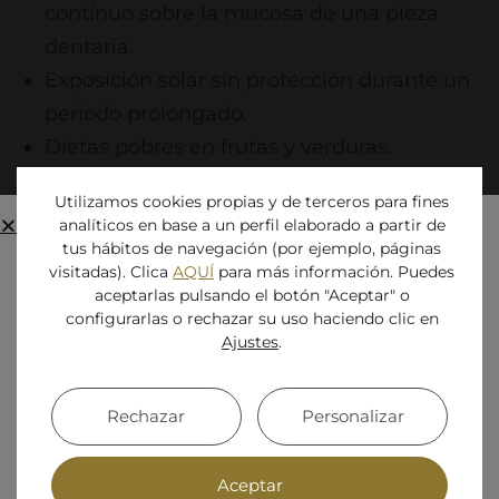
contínuo sobre la mucosa de una pieza
dentaria.
Exposición solar sin protección durante un
periodo prolongado.
Dietas pobres en frutas y verduras.
Utilizamos cookies propias y de terceros para fines
analíticos en base a un perfil elaborado a partir de
tus hábitos de navegación (por ejemplo, páginas
visitadas). Clica
AQUÍ
para más información. Puedes
aceptarlas pulsando el botón "Aceptar" o
configurarlas o rechazar su uso haciendo clic en
Cerrado por vacaciones
Ajustes
.
La clínica permanecerá cerrada por
vacaciones
del 8 de agosto al 31 de agosto
.
Rechazar
Personalizar
Volveremos a estar disponibles a partir del
1
de septiembre
. ¡Gracias por tu comprensión
Aceptar
y felices fiestas!